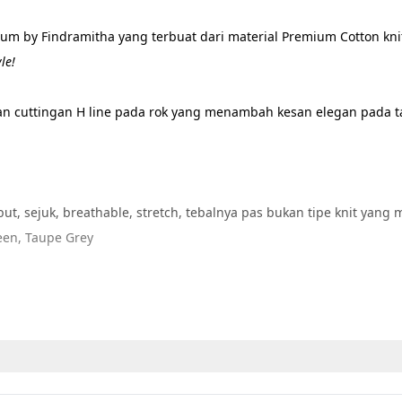
um by Findramitha yang terbuat dari 
material 
Premium Cotton kn
le! 
dan cuttingan H line pada rok yang menambah kesan elegan pada 
ut, sejuk, breathable, stretch, tebalnya pas bukan tipe knit yang
reen, Taupe Grey
depan ; Panjang belakang