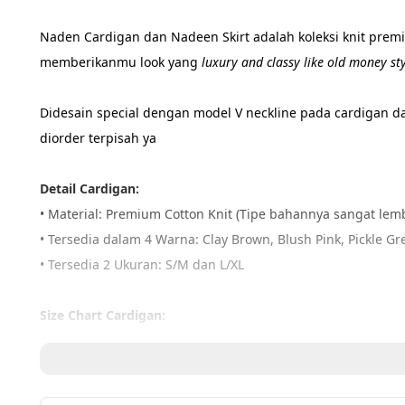
Naden Cardigan dan Nadeen Skirt adalah koleksi knit premi
memberikanmu look yang 
luxury and classy like old money sty
Didesain special dengan model V neckline pada cardigan 
diorder terpisah ya
Detail Cardigan: 
• Material: Premium Cotton Knit (Tipe bahannya sangat lemb
• Tersedia dalam 4 Warna: Clay Brown, Blush Pink, Pickle G
• Tersedia 2 Ukuran: S/M dan L/XL 
Size Chart Cardigan:
Lingkar dada ; Panjang lengan ; Panjang manset ; Panjang 
S/M : 102 ; 58 ; 10 ; 60 ; 63